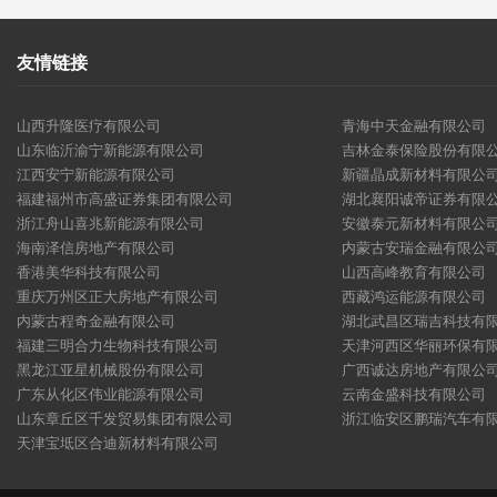
友情链接
山西升隆医疗有限公司
青海中天金融有限公司
山东临沂渝宁新能源有限公司
吉林金泰保险股份有限
江西安宁新能源有限公司
新疆晶成新材料有限公
福建福州市高盛证券集团有限公司
湖北襄阳诚帝证券有限
浙江舟山喜兆新能源有限公司
安徽泰元新材料有限公
海南泽信房地产有限公司
内蒙古安瑞金融有限公
香港美华科技有限公司
山西高峰教育有限公司
重庆万州区正大房地产有限公司
西藏鸿运能源有限公司
内蒙古程奇金融有限公司
湖北武昌区瑞吉科技有
福建三明合力生物科技有限公司
天津河西区华丽环保有
黑龙江亚星机械股份有限公司
广西诚达房地产有限公
广东从化区伟业能源有限公司
云南金盛科技有限公司
山东章丘区千发贸易集团有限公司
浙江临安区鹏瑞汽车有
天津宝坻区合迪新材料有限公司